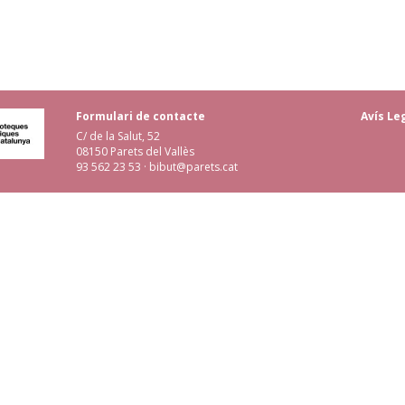
Formulari de contacte
Avís Le
C/ de la Salut, 52
08150 Parets del Vallès
93 562 23 53
·
bibut@parets.cat